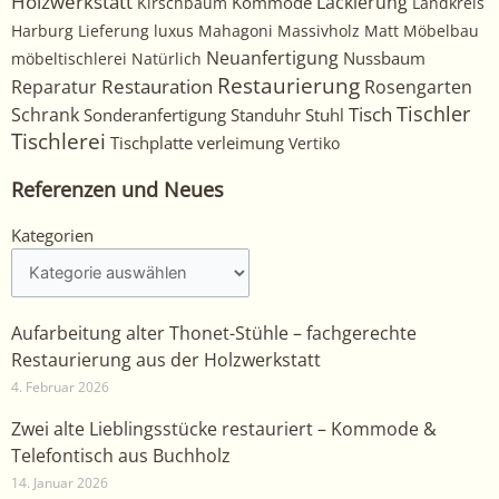
Holzwerkstatt
Kommode
Lackierung
Kirschbaum
Landkreis
Harburg
Lieferung
luxus
Mahagoni
Massivholz
Matt
Möbelbau
Neuanfertigung
Nussbaum
möbeltischlerei
Natürlich
Restaurierung
Restauration
Rosengarten
Reparatur
Tischler
Tisch
Schrank
Sonderanfertigung
Standuhr
Stuhl
Tischlerei
Tischplatte
verleimung
Vertiko
Referenzen und Neues
Kategorien
Kategorien
Aufarbeitung alter Thonet-Stühle – fachgerechte
Restaurierung aus der Holzwerkstatt
4. Februar 2026
Zwei alte Lieblingsstücke restauriert – Kommode &
Telefontisch aus Buchholz
14. Januar 2026