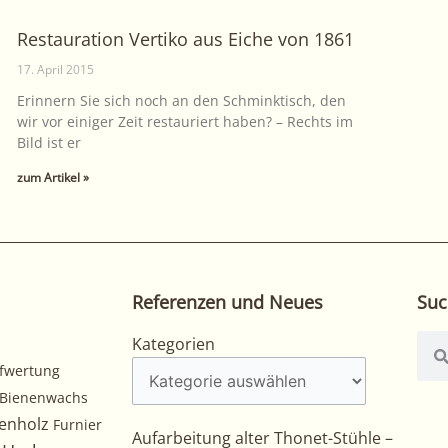
Restauration Vertiko aus Eiche von 1861
17. April 2015
Erinnern Sie sich noch an den Schminktisch, den
wir vor einiger Zeit restauriert haben? – Rechts im
Bild ist er
zum Artikel »
Referenzen und Neues
Suc
Kategorien
Suc
Kategorien
fwertung
Bienenwachs
enholz
Furnier
Aufarbeitung alter Thonet-Stühle –