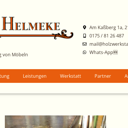
Am Kaßberg 1a, 2
0175 / 81 26 487
mail@holzwerksta
Whats-App🆕
g von Möbeln
atung
Leistungen
Werkstatt
Partner
A