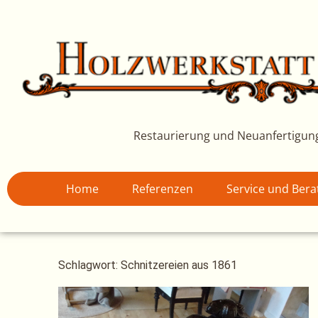
Zum
Inhalt
springen
Restaurierung und Neuanfertigun
Home
Referenzen
Service und Ber
Schlagwort: Schnitzereien aus 1861