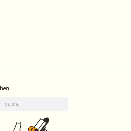
hen
he
Suche