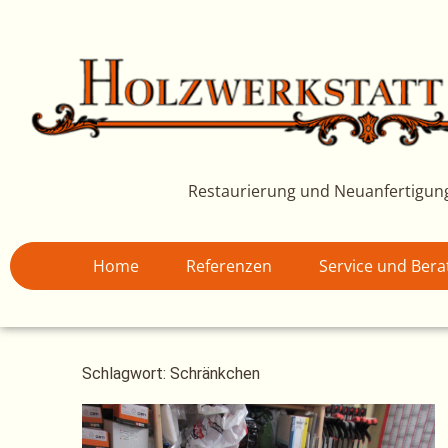
Zum
Inhalt
springen
Restaurierung und Neuanfertigun
Home
Referenzen
Service und Ber
Schlagwort: Schränkchen