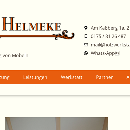
Am Kaßberg 1a, 2
0175 / 81 26 487
mail@holzwerksta
Whats-App🆕
g von Möbeln
atung
Leistungen
Werkstatt
Partner
A