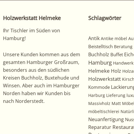
Holzwerkstatt Helmeke
Schlagwörter
Ihr Tischler im Süden von
Hamburg!
Antik
Antike möbel
Au
Beistelltisch
Beratung
Unsere Kunden kommen aus dem
Buchholz
Eich
Buffet
gesamten Hamburger Großraum,
Hamburg
Handwerk
besonders aus den südlichen
Helmeke
Holz
Holza
Kreisen Buchholz, Buxtehude und
Holzwerkstatt
Kirs
Winsen. Aber auch im Hamburger
Kommode
Lackierun
Norden haben wir Kunden bis
Harburg
Lieferung
lux
nach Norderstedt.
Massivholz
Matt
Möbe
möbeltischlerei
Natürl
Neuanfertigung
Nus
Restaura
Reparatur