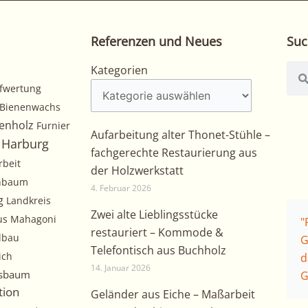
Referenzen und Neues
Suc
Kategorien
Suc
Kategorien
fwertung
Bienenwachs
enholz
Furnier
Aufarbeitung alter Thonet-Stühle –
Harburg
fachgerechte Restaurierung aus
rbeit
der Holzwerkstatt
chbaum
4. Februar 2026
g
Landkreis
Zwei alte Lieblingsstücke
us
Mahagoni
"
restauriert – Kommode &
lbau
G
Telefontisch aus Buchholz
ich
d
14. Januar 2026
sbaum
G
tion
Geländer aus Eiche – Maßarbeit