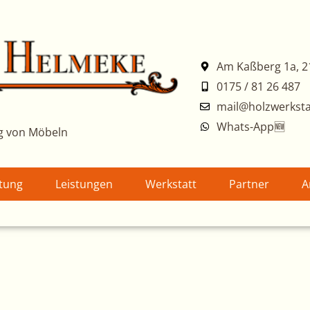
Am Kaßberg 1a, 2
0175 / 81 26 487
mail@holzwerksta
Whats-App🆕
g von Möbeln
atung
Leistungen
Werkstatt
Partner
A