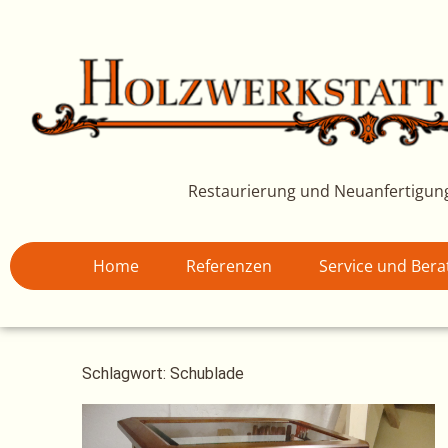
Zum
Inhalt
springen
Restaurierung und Neuanfertigun
Home
Referenzen
Service und Ber
Schlagwort: Schublade