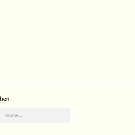
hen
he
Suche