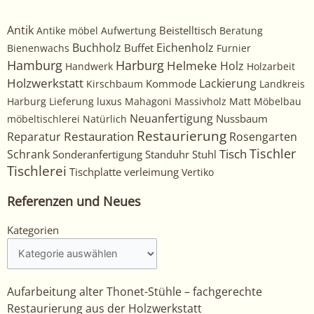
Antik
Beistelltisch
Antike möbel
Aufwertung
Beratung
Buchholz
Eichenholz
Buffet
Bienenwachs
Furnier
Harburg
Hamburg
Helmeke
Holz
Handwerk
Holzarbeit
Holzwerkstatt
Kommode
Lackierung
Kirschbaum
Landkreis
Harburg
Lieferung
luxus
Mahagoni
Massivholz
Matt
Möbelbau
Neuanfertigung
Nussbaum
möbeltischlerei
Natürlich
Restaurierung
Restauration
Rosengarten
Reparatur
Tischler
Tisch
Schrank
Sonderanfertigung
Standuhr
Stuhl
Tischlerei
Tischplatte
verleimung
Vertiko
Referenzen und Neues
Kategorien
Kategorien
Aufarbeitung alter Thonet-Stühle – fachgerechte
Restaurierung aus der Holzwerkstatt