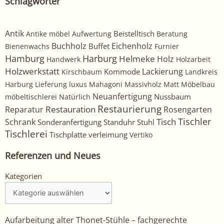
Schlagwörter
Antik
Beistelltisch
Antike möbel
Aufwertung
Beratung
Buchholz
Eichenholz
Buffet
Bienenwachs
Furnier
Harburg
Hamburg
Helmeke
Holz
Handwerk
Holzarbeit
Holzwerkstatt
Kommode
Lackierung
Kirschbaum
Landkreis
Harburg
Lieferung
luxus
Mahagoni
Massivholz
Matt
Möbelbau
Neuanfertigung
Nussbaum
möbeltischlerei
Natürlich
Restaurierung
Restauration
Rosengarten
Reparatur
Tischler
Tisch
Schrank
Sonderanfertigung
Standuhr
Stuhl
Tischlerei
Tischplatte
verleimung
Vertiko
Referenzen und Neues
Kategorien
Kategorien
Aufarbeitung alter Thonet-Stühle – fachgerechte