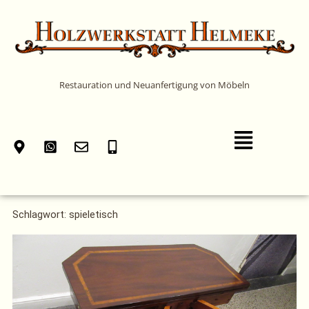
Zum
Inhalt
springen
Restauration und Neuanfertigung von Möbeln
Main
Menu
Schlagwort: spieletisch