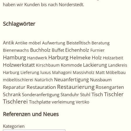
haben wir Kunden bis nach Norderstedt.
Schlagwörter
Antik
Beistelltisch
Antike möbel
Aufwertung
Beratung
Buchholz
Eichenholz
Buffet
Bienenwachs
Furnier
Harburg
Hamburg
Helmeke
Holz
Handwerk
Holzarbeit
Holzwerkstatt
Kommode
Lackierung
Kirschbaum
Landkreis
Harburg
Lieferung
luxus
Mahagoni
Massivholz
Matt
Möbelbau
Neuanfertigung
Nussbaum
möbeltischlerei
Natürlich
Restaurierung
Restauration
Rosengarten
Reparatur
Tischler
Tisch
Schrank
Sonderanfertigung
Standuhr
Stuhl
Tischlerei
Tischplatte
verleimung
Vertiko
Referenzen und Neues
Kategorien
Kategorien