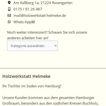
Am Kaßberg 1a, 21224 Rosengarten
0175 / 81 26 487
mail@holzwerkstatt-helmeke.de
Whats-App🆕
Noch
Noch weiter interessiert? Schauen Sie sich unsere
weiter
anderen arbeiten hier an!
interessiert?
Schauen
Sie
sich
unsere
anderen
Holzwerkstatt Helmeke
arbeiten
hier
Ihr Tischler im Süden von Hamburg!
an!
Unsere Kunden kommen aus dem gesamten Hamburger
Großraum, besonders aus den südlichen Kreisen Buchholz,