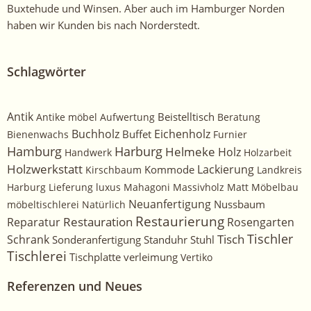
Buxtehude und Winsen. Aber auch im Hamburger Norden
haben wir Kunden bis nach Norderstedt.
Schlagwörter
Antik
Beistelltisch
Antike möbel
Aufwertung
Beratung
Buchholz
Eichenholz
Buffet
Bienenwachs
Furnier
Harburg
Hamburg
Helmeke
Holz
Handwerk
Holzarbeit
Holzwerkstatt
Kommode
Lackierung
Kirschbaum
Landkreis
Harburg
Lieferung
luxus
Mahagoni
Massivholz
Matt
Möbelbau
Neuanfertigung
Nussbaum
möbeltischlerei
Natürlich
Restaurierung
Restauration
Rosengarten
Reparatur
Tischler
Tisch
Schrank
Sonderanfertigung
Standuhr
Stuhl
Tischlerei
Tischplatte
verleimung
Vertiko
Referenzen und Neues