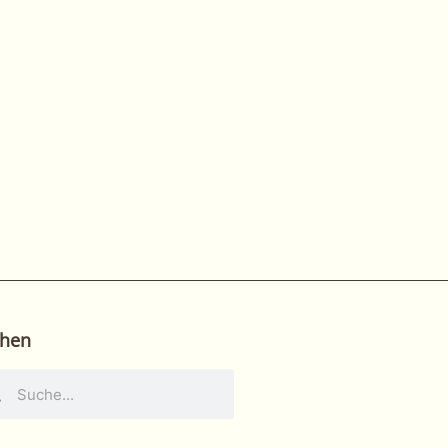
hen
he
Suche