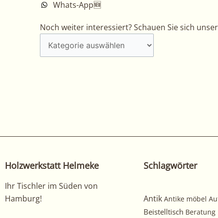
Whats-App🆕
Noch
Noch weiter interessiert? Schauen Sie sich unse
weiter
interessiert?
Schauen
Sie
sich
unsere
anderen
arbeiten
hier
an!
Holzwerkstatt Helmeke
Schlagwörter
Ihr Tischler im Süden von
Hamburg!
Antik
Antike möbel
Au
Beistelltisch
Beratung