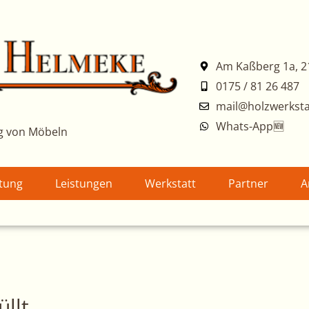
Am Kaßberg 1a, 2
0175 / 81 26 487
mail@holzwerksta
Whats-App🆕
g von Möbeln
atung
Leistungen
Werkstatt
Partner
A
üllt