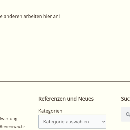
re anderen arbeiten hier an!
Referenzen und Neues
Suc
Kategorien
Suc
Kategorien
fwertung
Bienenwachs