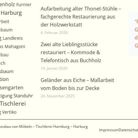
enholz
Furnier
Aufarbeitung alter Thonet-Stühle –
Harburg
fachgerechte Restaurierung aus
"
rbeit
der Holzwerkstatt
G
chbaum
4. Februar 2026
d
g
Landkreis
Zwei alte Lieblingsstücke
G
us
Mahagoni
restauriert – Kommode &
lbau
Telefontisch aus Buchholz
ich
14. Januar 2026
sbaum
tion
Geländer aus Eiche – Maßarbeit
sengarten
vom Boden bis zur Decke
tigung
Standuhr
24. November 2025
Tischlerei
g
Vertiko
 Neubau von Möbeln – Tischlerei Hamburg – Harburg
Impressum
Datenschu