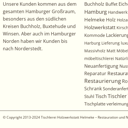
Unsere Kunden kommen aus dem
Buchholz
Eich
Buffet
gesamten Hamburger Großraum,
Hamburg
Handwerk
besonders aus den südlichen
Helmeke
Holz
Holza
Kreisen Buchholz, Buxtehude und
Holzwerkstatt
Kirs
Winsen. Aber auch im Hamburger
Kommode
Lackierun
Norden haben wir Kunden bis
Harburg
Lieferung
lux
nach Norderstedt.
Massivholz
Matt
Möbe
möbeltischlerei
Natürl
Neuanfertigung
Nus
Restaura
Reparatur
Restaurierung
Ro
Schrank
Sonderanfer
Tischler
Tisch
Stuhl
Tischplatte
verleimun
© Copyright 2013-2024
Tischlerei Holzwerkstatt Helmeke – Restauration und