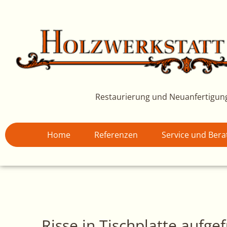
Zum
Inhalt
springen
Restaurierung und Neuanfertigun
Home
Referenzen
Service und Ber
Risse in Tischplatte aufgef