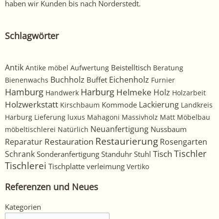
haben wir Kunden bis nach Norderstedt.
Schlagwörter
Antik
Beistelltisch
Antike möbel
Aufwertung
Beratung
Buchholz
Eichenholz
Buffet
Bienenwachs
Furnier
Harburg
Hamburg
Helmeke
Holz
Handwerk
Holzarbeit
Holzwerkstatt
Kommode
Lackierung
Kirschbaum
Landkreis
Harburg
Lieferung
luxus
Mahagoni
Massivholz
Matt
Möbelbau
Neuanfertigung
Nussbaum
möbeltischlerei
Natürlich
Restaurierung
Restauration
Rosengarten
Reparatur
Tischler
Tisch
Schrank
Sonderanfertigung
Standuhr
Stuhl
Tischlerei
Tischplatte
verleimung
Vertiko
Referenzen und Neues
Kategorien
Kategorien