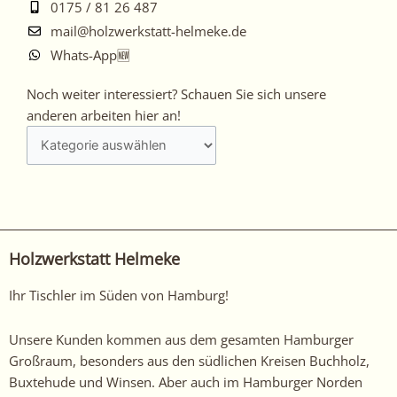
0175 / 81 26 487
mail@holzwerkstatt-helmeke.de
Whats-App🆕
Noch
Noch weiter interessiert? Schauen Sie sich unsere
weiter
anderen arbeiten hier an!
interessiert?
Schauen
Sie
sich
unsere
anderen
Holzwerkstatt Helmeke
arbeiten
hier
Ihr Tischler im Süden von Hamburg!
an!
Unsere Kunden kommen aus dem gesamten Hamburger
Großraum, besonders aus den südlichen Kreisen Buchholz,
Buxtehude und Winsen. Aber auch im Hamburger Norden