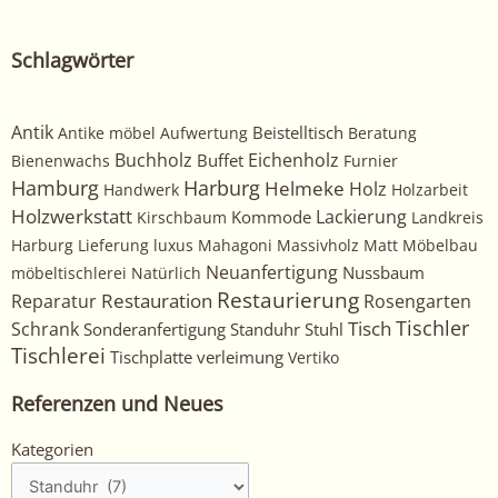
Schlagwörter
Antik
Beistelltisch
Antike möbel
Aufwertung
Beratung
Buchholz
Eichenholz
Buffet
Bienenwachs
Furnier
Harburg
Hamburg
Helmeke
Holz
Handwerk
Holzarbeit
Holzwerkstatt
Kommode
Lackierung
Kirschbaum
Landkreis
Harburg
Lieferung
luxus
Mahagoni
Massivholz
Matt
Möbelbau
Neuanfertigung
Nussbaum
möbeltischlerei
Natürlich
Restaurierung
Restauration
Rosengarten
Reparatur
Tischler
Tisch
Schrank
Sonderanfertigung
Standuhr
Stuhl
Tischlerei
Tischplatte
verleimung
Vertiko
Referenzen und Neues
Kategorien
Kategorien