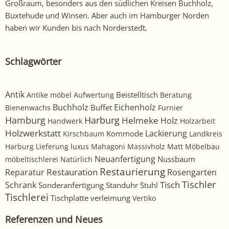
Großraum, besonders aus den südlichen Kreisen Buchholz,
Buxtehude und Winsen. Aber auch im Hamburger Norden
haben wir Kunden bis nach Norderstedt.
Schlagwörter
Antik
Beistelltisch
Antike möbel
Aufwertung
Beratung
Buchholz
Eichenholz
Buffet
Bienenwachs
Furnier
Harburg
Hamburg
Helmeke
Holz
Handwerk
Holzarbeit
Holzwerkstatt
Kommode
Lackierung
Kirschbaum
Landkreis
Harburg
Lieferung
luxus
Mahagoni
Massivholz
Matt
Möbelbau
Neuanfertigung
Nussbaum
möbeltischlerei
Natürlich
Restaurierung
Restauration
Rosengarten
Reparatur
Tischler
Tisch
Schrank
Sonderanfertigung
Standuhr
Stuhl
Tischlerei
Tischplatte
verleimung
Vertiko
Referenzen und Neues