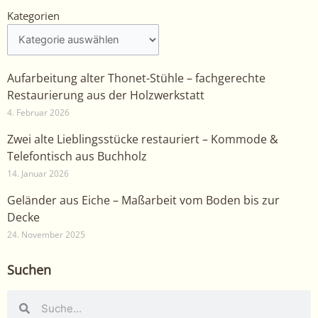
Kategorien
Kategorien
Aufarbeitung alter Thonet-Stühle – fachgerechte
Restaurierung aus der Holzwerkstatt
4. Februar 2026
Zwei alte Lieblingsstücke restauriert – Kommode &
Telefontisch aus Buchholz
14. Januar 2026
Geländer aus Eiche – Maßarbeit vom Boden bis zur
Decke
24. November 2025
Suchen
Suche
Suche