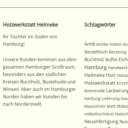
Holzwerkstatt Helmeke
Schlagwörter
Ihr Tischler im Süden von
Hamburg!
Antik
Antike möbel
Au
Beistelltisch
Beratung
Unsere Kunden kommen aus dem
Buchholz
Eich
Buffet
gesamten Hamburger Großraum,
Hamburg
Handwerk
besonders aus den südlichen
Helmeke
Holz
Holza
Kreisen Buchholz, Buxtehude und
Holzwerkstatt
Kirs
Winsen. Aber auch im Hamburger
Kommode
Lackierun
Norden haben wir Kunden bis
Harburg
Lieferung
lux
nach Norderstedt.
Massivholz
Matt
Möbe
möbeltischlerei
Natürl
Neuanfertigung
Nus