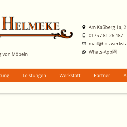
Am Kaßberg 1a, 2
0175 / 81 26 487
mail@holzwerksta
Whats-App🆕
g von Möbeln
atung
Leistungen
Werkstatt
Partner
A