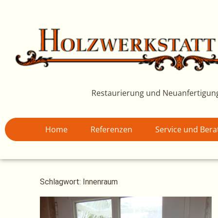
Zum
Inhalt
springen
Restaurierung und Neuanfertigun
Home
Referenzen
Service und Ber
Schlagwort: Innenraum