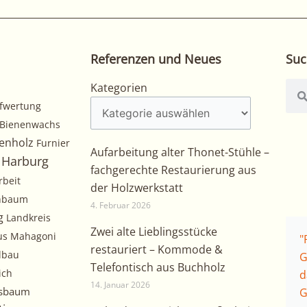
Referenzen und Neues
Suc
Kategorien
Suc
Kategorien
fwertung
Bienenwachs
enholz
Furnier
Aufarbeitung alter Thonet-Stühle –
Harburg
fachgerechte Restaurierung aus
rbeit
der Holzwerkstatt
chbaum
4. Februar 2026
g
Landkreis
Zwei alte Lieblingsstücke
us
Mahagoni
"
restauriert – Kommode &
lbau
G
Telefontisch aus Buchholz
ich
d
14. Januar 2026
sbaum
G