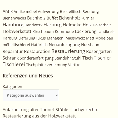
Antik
Beistelltisch
Antike möbel
Aufwertung
Beratung
Buchholz
Eichenholz
Buffet
Bienenwachs
Furnier
Harburg
Hamburg
Helmeke
Holz
Handwerk
Holzarbeit
Holzwerkstatt
Kommode
Lackierung
Kirschbaum
Landkreis
Harburg
Lieferung
luxus
Mahagoni
Massivholz
Matt
Möbelbau
Neuanfertigung
Nussbaum
möbeltischlerei
Natürlich
Restaurierung
Restauration
Rosengarten
Reparatur
Tischler
Tisch
Schrank
Sonderanfertigung
Standuhr
Stuhl
Tischlerei
Tischplatte
verleimung
Vertiko
Referenzen und Neues
Kategorien
Kategorien
Aufarbeitung alter Thonet-Stühle – fachgerechte
Restaurierung aus der Holzwerkstatt