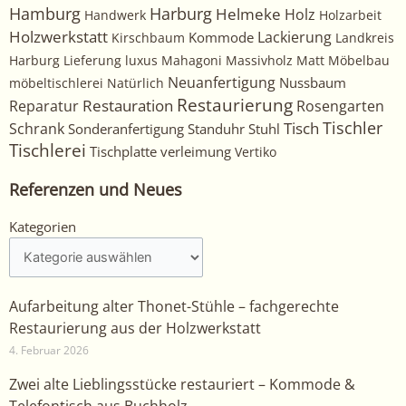
Harburg
Hamburg
Helmeke
Holz
Handwerk
Holzarbeit
Holzwerkstatt
Kommode
Lackierung
Kirschbaum
Landkreis
Harburg
Lieferung
luxus
Mahagoni
Massivholz
Matt
Möbelbau
Neuanfertigung
Nussbaum
möbeltischlerei
Natürlich
Restaurierung
Restauration
Rosengarten
Reparatur
Tischler
Tisch
Schrank
Sonderanfertigung
Standuhr
Stuhl
Tischlerei
Tischplatte
verleimung
Vertiko
Referenzen und Neues
Kategorien
Kategorien
Aufarbeitung alter Thonet-Stühle – fachgerechte
Restaurierung aus der Holzwerkstatt
4. Februar 2026
Zwei alte Lieblingsstücke restauriert – Kommode &