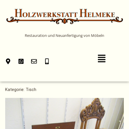
Zum
Inhalt
springen
Restauration und Neuanfertigung von Möbeln
Main
Menu
Kategorie: Tisch
Seite
Seite
Seite
Seite