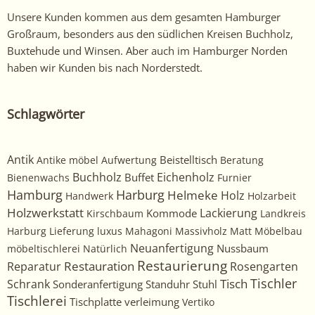
Unsere Kunden kommen aus dem gesamten Hamburger
Großraum, besonders aus den südlichen Kreisen Buchholz,
Buxtehude und Winsen. Aber auch im Hamburger Norden
haben wir Kunden bis nach Norderstedt.
Schlagwörter
Antik
Beistelltisch
Antike möbel
Aufwertung
Beratung
Buchholz
Eichenholz
Buffet
Bienenwachs
Furnier
Harburg
Hamburg
Helmeke
Holz
Handwerk
Holzarbeit
Holzwerkstatt
Kommode
Lackierung
Kirschbaum
Landkreis
Harburg
Lieferung
luxus
Mahagoni
Massivholz
Matt
Möbelbau
Neuanfertigung
Nussbaum
möbeltischlerei
Natürlich
Restaurierung
Restauration
Rosengarten
Reparatur
Tischler
Tisch
Schrank
Sonderanfertigung
Standuhr
Stuhl
Tischlerei
Tischplatte
verleimung
Vertiko