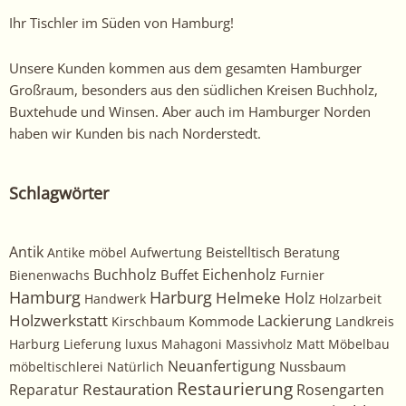
Ihr Tischler im Süden von Hamburg!
Unsere Kunden kommen aus dem gesamten Hamburger
Großraum, besonders aus den südlichen Kreisen Buchholz,
Buxtehude und Winsen. Aber auch im Hamburger Norden
haben wir Kunden bis nach Norderstedt.
Schlagwörter
Antik
Beistelltisch
Antike möbel
Aufwertung
Beratung
Buchholz
Eichenholz
Buffet
Bienenwachs
Furnier
Harburg
Hamburg
Helmeke
Holz
Handwerk
Holzarbeit
Holzwerkstatt
Kommode
Lackierung
Kirschbaum
Landkreis
Harburg
Lieferung
luxus
Mahagoni
Massivholz
Matt
Möbelbau
Neuanfertigung
Nussbaum
möbeltischlerei
Natürlich
Restaurierung
Restauration
Rosengarten
Reparatur