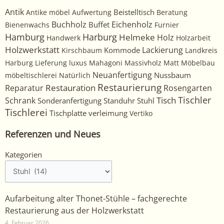
Antik
Beistelltisch
Antike möbel
Aufwertung
Beratung
Buchholz
Eichenholz
Buffet
Bienenwachs
Furnier
Harburg
Hamburg
Helmeke
Holz
Handwerk
Holzarbeit
Holzwerkstatt
Kommode
Lackierung
Kirschbaum
Landkreis
Harburg
Lieferung
luxus
Mahagoni
Massivholz
Matt
Möbelbau
Neuanfertigung
Nussbaum
möbeltischlerei
Natürlich
Restaurierung
Restauration
Rosengarten
Reparatur
Tischler
Tisch
Schrank
Sonderanfertigung
Standuhr
Stuhl
Tischlerei
Tischplatte
verleimung
Vertiko
Referenzen und Neues
Kategorien
Kategorien
Aufarbeitung alter Thonet-Stühle – fachgerechte
Restaurierung aus der Holzwerkstatt
4. Februar 2026