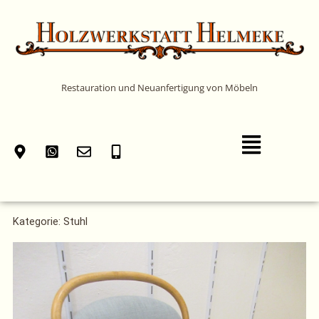
Zum
Inhalt
springen
Restauration und Neuanfertigung von Möbeln
Main
Menu
Kategorie: Stuhl
Seite
Seite